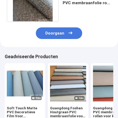
PVC membraanfolie rol
voor kastdeuren
decoratie
Doorgaan
Geadviseerde Producten
Soft Touch Matte
Guangdong Foshan
Guangdong Fo
PVC Decoratieve
Houtgraan PVC
PVC membraan 
Film Voor
membraanfolie voor
rollen voor kas