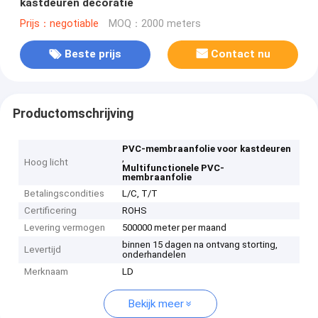
kastdeuren decoratie
Prijs：negotiable
MOQ：2000 meters
Beste prijs
Contact nu
Productomschrijving
PVC-membraanfolie voor kastdeuren
,
Hoog licht
Multifunctionele PVC-
membraanfolie
Betalingscondities
L/C, T/T
Certificering
ROHS
Levering vermogen
500000 meter per maand
binnen 15 dagen na ontvang storting,
Levertijd
onderhandelen
Merknaam
LD
Bekijk meer