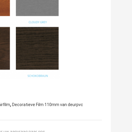
,
irfilm
Decoratieve Film 110mm van deurpvc
ur uw aanvraag naar ons