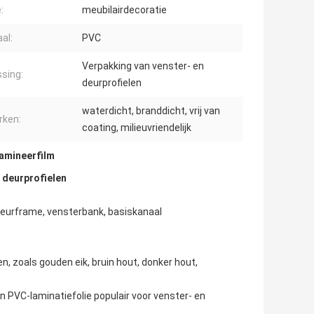
:
meubilairdecoratie
al:
PVC
Verpakking van venster- en
sing:
deurprofielen
waterdicht, branddicht, vrij van
ken:
coating, milieuvriendelijk
amineerfilm
 deurprofielen
r deurframe, vensterbank, basiskanaal
en, zoals gouden eik, bruin hout, donker hout,
 PVC-laminatiefolie populair voor venster- en