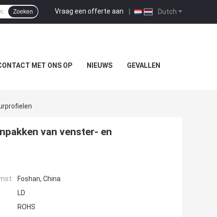
Vraag een offerte aan
|
Dutch
Zoeken
CONTACT MET ONS OP
NIEUWS
GEVALLEN
rprofielen
inpakken van venster- en
mst:
Foshan, China
LD
ROHS