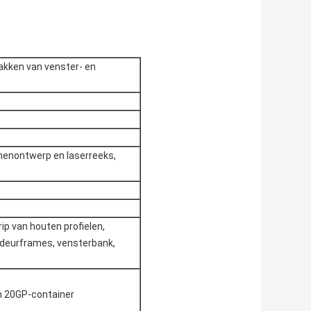
pakken van venster- en
emenontwerp en laserreeks,
rip van houten profielen,
r deurframes, vensterbank,
s in 20GP-container