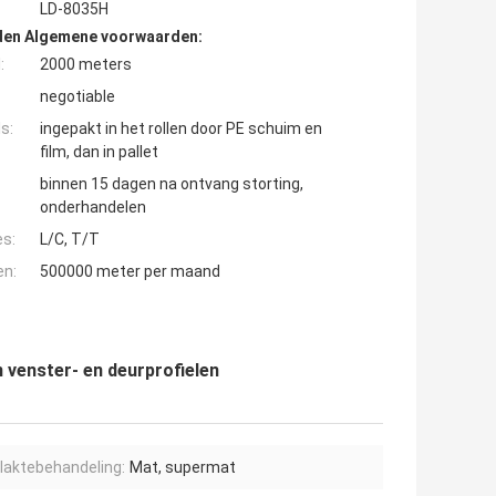
LD-8035H
den Algemene voorwaarden:
:
2000 meters
negotiable
s:
ingepakt in het rollen door PE schuim en
film, dan in pallet
binnen 15 dagen na ontvang storting,
onderhandelen
es:
L/C, T/T
en:
500000 meter per maand
 venster- en deurprofielen
laktebehandeling:
Mat, supermat