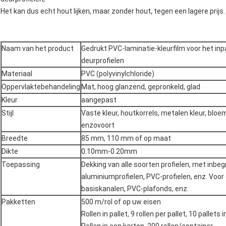
Het kan dus echt hout lijken, maar zonder hout, tegen een lagere prijs.
Naam van het product
Gedrukt PVC-laminatie-kleurfilm voor het in
deurprofielen
Materiaal
PVC (polyvinylchloride)
Oppervlaktebehandeling
Mat, hoog glanzend, gepronkeld, glad
Kleur
aangepast
Stijl
Vaste kleur, houtkorrels, metalen kleur, blo
enzovoort
Breedte
85 mm, 110 mm of op maat
Dikte
0.10mm-0.20mm
Toepassing
Dekking van alle soorten profielen, met inbeg
aluminiumprofielen, PVC-profielen, enz. Voo
basiskanalen, PVC-plafonds, enz.
Pakketten
500 m/rol of op uw eisen
Rollen in pallet, 9 rollen per pallet, 10 pallet