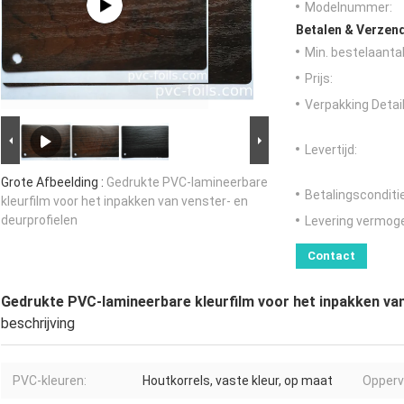
Modelnummer:
Betalen & Verzen
Min. bestelaantal
Prijs:
Verpakking Detail
Levertijd:
Grote Afbeelding :
Gedrukte PVC-lamineerbare
Betalingsconditi
kleurfilm voor het inpakken van venster- en
deurprofielen
Levering vermog
Contact
Gedrukte PVC-lamineerbare kleurfilm voor het inpakken van
beschrijving
PVC-kleuren:
Houtkorrels, vaste kleur, op maat
Opperv