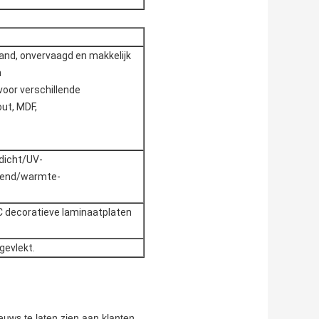
tand, onvervaagd en makkelijk
n
voor verschillende
out, MDF,
rdicht/UV-
erend/warmte-
C decoratieve laminaatplaten
gevlekt.
ieuws te laten zien aan klanten