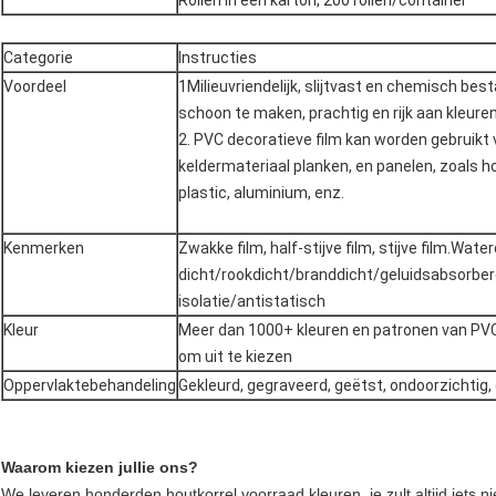
Rollen in een karton, 200 rollen/container
Categorie
Instructies
Voordeel
1Milieuvriendelijk, slijtvast en chemisch bes
schoon te maken, prachtig en rijk aan kleure
2. PVC decoratieve film kan worden gebruikt 
keldermateriaal planken, en panelen, zoals h
plastic, aluminium, enz.
Kenmerken
Zwakke film, half-stijve film, stijve film.Wate
dicht/rookdicht/branddicht/geluidsabsorb
isolatie/antistatisch
Kleur
Meer dan 1000+ kleuren en patronen van PV
om uit te kiezen
Oppervlaktebehandeling
Gekleurd, gegraveerd, geëtst, ondoorzichtig, 
Waarom kiezen jullie ons?
We leveren honderden houtkorrel voorraad kleuren, je zult altijd iets n