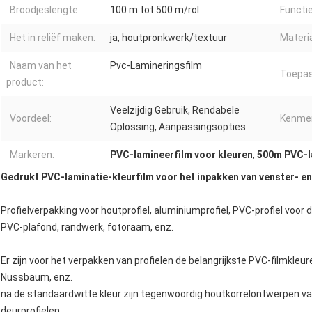
Broodjeslengte:
100 m tot 500 m/rol
Functie
Het in reliëf maken:
ja, houtpronkwerk/textuur
Materia
Naam van het
Pvc-Lamineringsfilm
Toepas
product:
Veelzijdig Gebruik, Rendabele
Voordeel:
Kenmer
Oplossing, Aanpassingsopties
Markeren:
PVC-lamineerfilm voor kleuren
,
500m PVC-l
Gedrukt PVC-laminatie-kleurfilm voor het inpakken van venster- en
Profielverpakking voor houtprofiel, aluminiumprofiel, PVC-profiel voo
PVC-plafond, randwerk, fotoraam, enz.
Er zijn voor het verpakken van profielen de belangrijkste PVC-filmkleur
Nussbaum, enz.
na de standaardwitte kleur zijn tegenwoordig houtkorrelontwerpen van
deurprofielen,