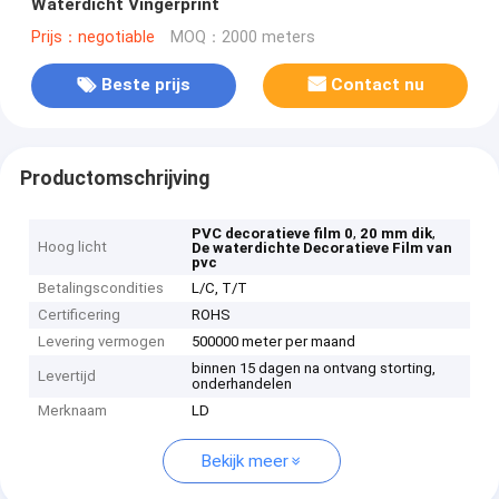
Waterdicht Vingerprint
Prijs：negotiable
MOQ：2000 meters
Beste prijs
Contact nu
Productomschrijving
,
,
PVC decoratieve film 0
20 mm dik
Hoog licht
De waterdichte Decoratieve Film van
pvc
Betalingscondities
L/C, T/T
Certificering
ROHS
Levering vermogen
500000 meter per maand
binnen 15 dagen na ontvang storting,
Levertijd
onderhandelen
Merknaam
LD
Bekijk meer