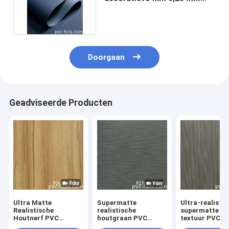
Dikte Waterdicht Vingerprint
Doorgaan
Geadviseerde Producten
Ultra Matte
Supermatte
Ultra-realisti
Realistische
realistische
supermatte ho
Houtnerf PVC
houtgraan PVC
textuur PVC-f
Membraan Folie
decoratieve film voor
voor vacuümp