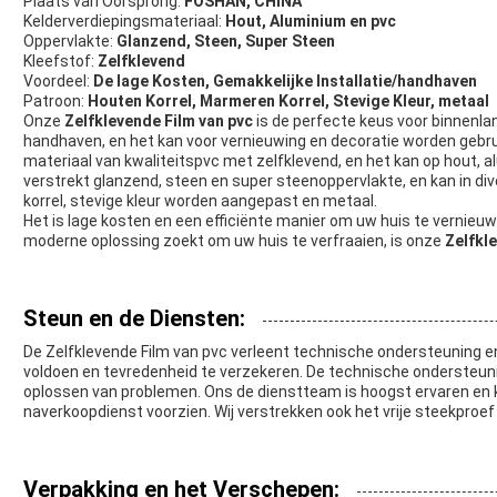
Plaats van Oorsprong:
FOSHAN, CHINA
Kelderverdiepingsmateriaal:
Hout, Aluminium en pvc
Oppervlakte:
Glanzend, Steen, Super Steen
Kleefstof:
Zelfklevend
Voordeel:
De lage Kosten, Gemakkelijke Installatie/handhaven
Patroon:
Houten Korrel, Marmeren Korrel, Stevige Kleur, metaal
Onze
Zelfklevende Film van pvc
is de perfecte keus voor binnenlan
handhaven, en het kan voor vernieuwing en decoratie worden gebru
materiaal van kwaliteitspvc met zelfklevend, en het kan op hout,
verstrekt glanzend, steen en super steenoppervlakte, en kan in di
korrel, stevige kleur worden aangepast en metaal.
Het is lage kosten en een efficiënte manier om uw huis te vernieuw
moderne oplossing zoekt om uw huis te verfraaien, is onze
Zelfkl
Steun en de Diensten:
De Zelfklevende Film van pvc verleent technische ondersteuning e
voldoen en tevredenheid te verzekeren. De technische ondersteuni
oplossen van problemen. Ons de dienstteam is hoogst ervaren en k
naverkoopdienst voorzien. Wij verstrekken ook het vrije steekproef
Verpakking en het Verschepen: