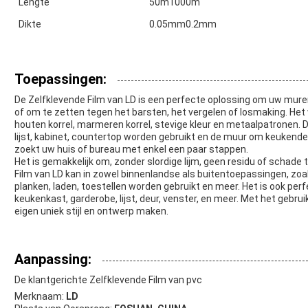
Lengte
50m1000m
Dikte
0.05mm0.2mm
Toepassingen:
De Zelfklevende Film van LD is een perfecte oplossing om uw mure
of om te zetten tegen het barsten, het vergelen of losmaking. He
houten korrel, marmeren korrel, stevige kleur en metaalpatronen. De
lijst, kabinet, countertop worden gebruikt en de muur om keukendeu
zoekt uw huis of bureau met enkel een paar stappen.
Het is gemakkelijk om, zonder slordige lijm, geen residu of schade
Film van LD kan in zowel binnenlandse als buitentoepassingen, zoa
planken, laden, toestellen worden gebruikt en meer. Het is ook per
keukenkast, garderobe, lijst, deur, venster, en meer. Met het gebru
eigen uniek stijl en ontwerp maken.
Aanpassing:
De klantgerichte Zelfklevende Film van pvc
Merknaam:
LD