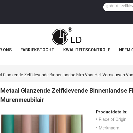
R ONS
FABRIEKSTOCHT
KWALITEITSCONTROLE
NEEM 
l Glanzende Zelfklevende Binnenlandse Film Voor Het Vernieuwen Va
Metaal Glanzende Zelfklevende Binnenlandse F
Murenmeubilair
Productdetails:
Place of Origin:
Merknaam: