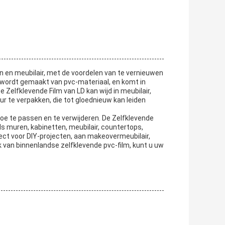
n en meubilair, met de voordelen van te vernieuwen
t wordt gemaakt van pvc-materiaal, en komt in
 Zelfklevende Film van LD kan wijd in meubilair,
r te verpakken, die tot gloednieuw kan leiden
 toe te passen en te verwijderen. De Zelfklevende
ls muren, kabinetten, meubilair, countertops,
fect voor DIY-projecten, aan makeovermeubilair,
ik van binnenlandse zelfklevende pvc-film, kunt u uw