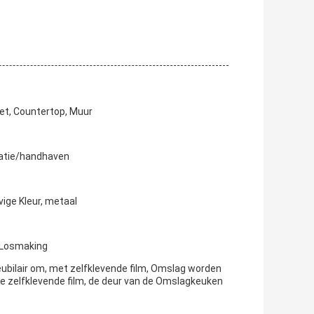
inet, Countertop, Muur
latie/handhaven
vige Kleur, metaal
f Losmaking
ubilair om, met zelfklevende film, Omslag worden
se zelfklevende film, de deur van de Omslagkeuken