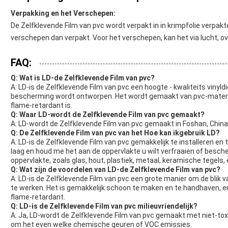
Verpakking en het Verschepen:
De Zelfklevende Film van pvc wordt verpakt in in krimpfolie verpakt
verschepen dan verpakt. Voor het verschepen, kan het via lucht, 
FAQ:
Q: Wat is LD-de Zelfklevende Film van pvc?
A: LD-is de Zelfklevende Film van pvc een hoogte - kwaliteits vinyl
bescherming wordt ontworpen. Het wordt gemaakt van pvc-materiaal
flame-retardant is.
Q: Waar LD-wordt de Zelfklevende Film van pvc gemaakt?
A: LD-wordt de Zelfklevende Film van pvc gemaakt in Foshan, China
Q: De Zelfklevende Film van pvc van het Hoe kan ikgebruik LD?
A: LD-is de Zelfklevende Film van pvc gemakkelijk te installeren e
laag en houd me het aan de oppervlakte u wilt verfraaien of besch
oppervlakte, zoals glas, hout, plastiek, metaal, keramische tegels
Q: Wat zijn de voordelen van LD-de Zelfklevende Film van pvc?
A: LD-is de Zelfklevende Film van pvc een grote manier om de blik v
te werken. Het is gemakkelijk schoon te maken en te handhaven, en h
flame-retardant.
Q: LD-is de Zelfklevende Film van pvc milieuvriendelijk?
A: Ja, LD-wordt de Zelfklevende Film van pvc gemaakt met niet-toxis
om het even welke chemische geuren of VOC emissies.