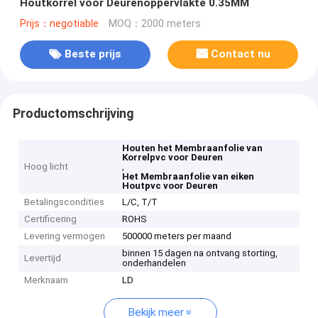
Houtkorrel voor Deurenoppervlakte 0.35MM
Prijs：negotiable
MOQ：2000 meters
Beste prijs
Contact nu
Productomschrijving
Houten het Membraanfolie van
Korrelpvc voor Deuren
Hoog licht
,
Het Membraanfolie van eiken
Houtpvc voor Deuren
Betalingscondities
L/C, T/T
Certificering
ROHS
Levering vermogen
500000 meters per maand
binnen 15 dagen na ontvang storting,
Levertijd
onderhandelen
Merknaam
LD
Bekijk meer