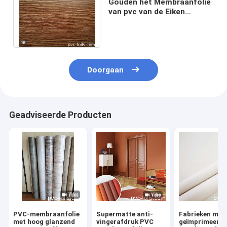
Gouden het Membraanfolie
van pvc van de Eiken
Houtkorrel voor
Deurenoppervlakte 0.35MM
Doorgaan
Geadviseerde Producten
PVC-membraanfolie
Supermatte anti-
Fabrieken met
met hoog glanzend
vingerafdruk PVC
geïmprimeerde